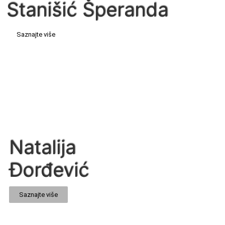
Stanišić Šperanda
Saznajte više
Natalija
Đorđević
Saznajte više