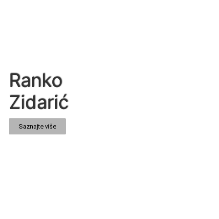
Ranko
Zidarić
Saznajte više