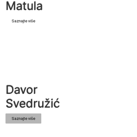
Matula
Saznajte više
Davor
Svedružić
Saznajte više