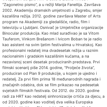
“Zagonetno pismo”, a u režiji Marija Fanellija. Završava
2002. Akademiju dramskih umjetnosti u Zagrebu, smjer
kazališna režija. 2012. godine završava Master of Arts
program na Akademiji za gledališće, radio, film i
televiziju u Ljubljani. Osnivač je Umjetničke organizacije
Binocular produkcija. Kao mlad surađivao je sa Vitom
Tauferom, Vinkom Brešanom i Ivicom Boban te je radio
kao asistent na svim ljetim festivalima u Hrvatskoj. Kao
profesionalni redatelj ima dvadesetak režija u raznim
nacionalnim i gradskim kazališnim kućama, a na
nezavisnoj sceni desetak produciranih predstava. Prvi
filmski scenarij piše 2014. godine, “Proljeće života”,
produciran od Plan 9 produkcije, u kojem je ujedno i
redatelj. Za prvi film prima 18 međunarodnih nagrada i
značajnih odabira, dok se film prikazao na pedesetak
svjetskih filmskih festivala. Od 2012. do 2020. godine
radi za HRT kao redatelj sinhronizacije crtića za djecu, a
od 2020. godine kao voditelj dva velika Europska